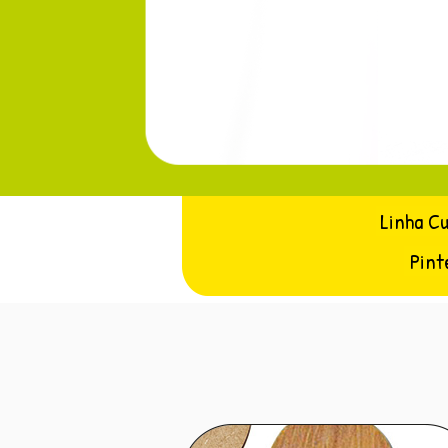
Linha C
Pint