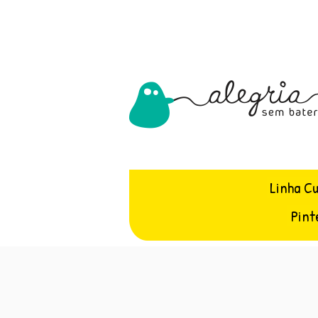
Linha C
Pint