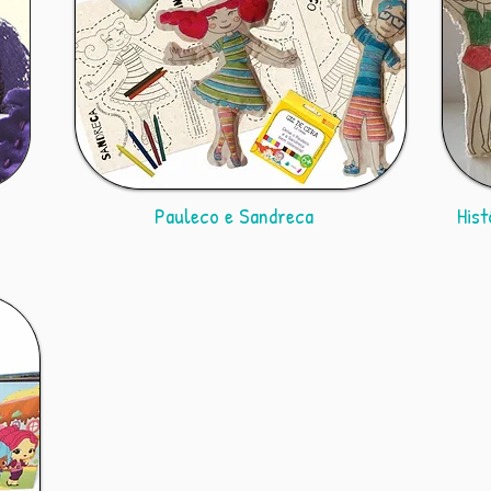
Pauleco e Sandreca
Hist