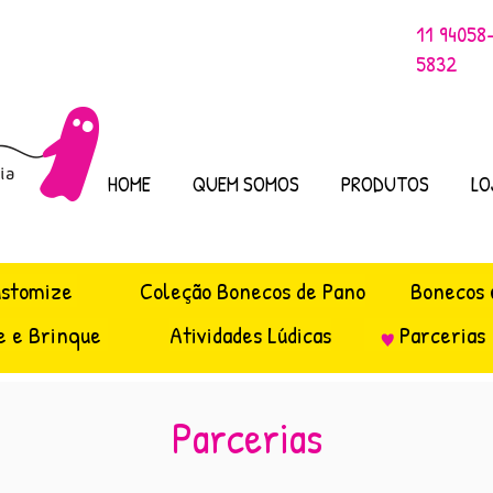
11 94058
5832
HOME
QUEM SOMOS
PRODUTOS
LO
ustomize
Coleção Bonecos de Pano
Bonecos 
e e Brinque
Atividades Lúdicas
Parcerias
Parcerias