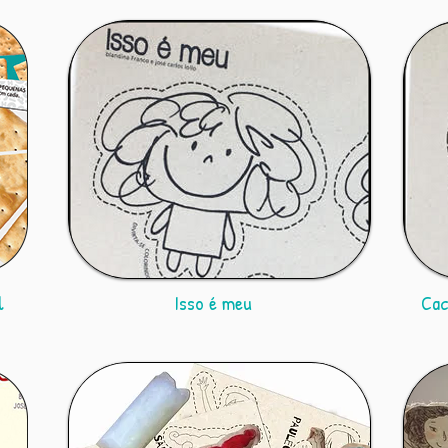
l
Isso é meu
Cac